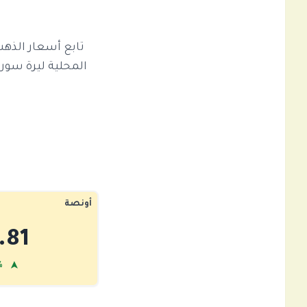
أونصة
.81
➤
6%