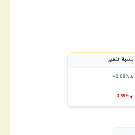
نسبة التغير
+0.06%
➤
-0.35%
➤