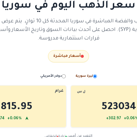
سعر الذهب اليوم في سوريا
تابع أسعار الذهب والفضة المباشرة في سوريا ا
المحلية ليرة سورية (SYP). احصل على أحدث بيانات السوق وتاريخ الأسعا
قرارات استثمارية مدروسة.
أسعار مباشرة
ليرة سورية
دولار الأمريكي
غرام
ل س
6815.95
523034
➤
.74 +0.06%
+302.97 +0.0
التغير عن أمس
زيادة
انخفاض