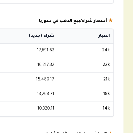
★
أسعار شراء/بيع الذهب في سوريا
العيار
شراء (جديد)
17,691.62
24k
16,217.32
22k
15,480.17
21k
13,268.71
18k
10,320.11
14k