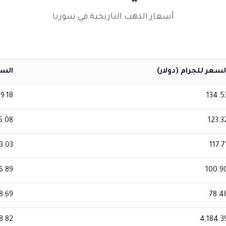
أسعار الذهب التاريخية في سوريا
لسعر للجرام (دولار)
السعر
69.18
134.5
5.08
123.3
3.03
117.7
6.89
100.9
8.69
78.4
8.82
4,184.3