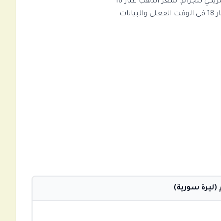
سعر الذهب عيار 18 في سوريا بتاريخ السبت، 08 أغسطس 2026 هو 12,742.49 SYP للجرام و0.00 دولار أمريكي للجرام. سعر الذهب عيار 18
يمثل 75.00% محتوى ذهب خالص، مما يجعله جيد لـ صناعة المجوهرات. ابق على اطلاع بأسعار الذهب عيار 18 في الوقت الفعلي والبيانات
(ليرة سورية)