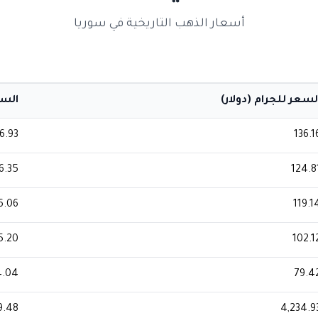
أسعار الذهب التاريخية في سوريا
لسعر للجرام (دولار)
السعر
6.93
136.1
6.35
124.8
6.06
119.1
5.20
102.1
4.04
79.4
9.48
4,234.9