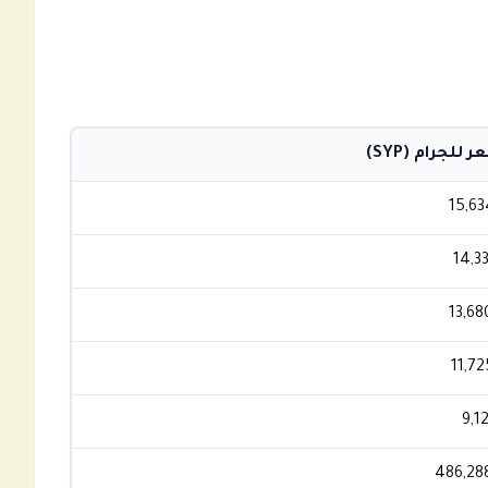
 للجرام (SYP)
15,63
14,3
13,68
11,72
9,1
486,28