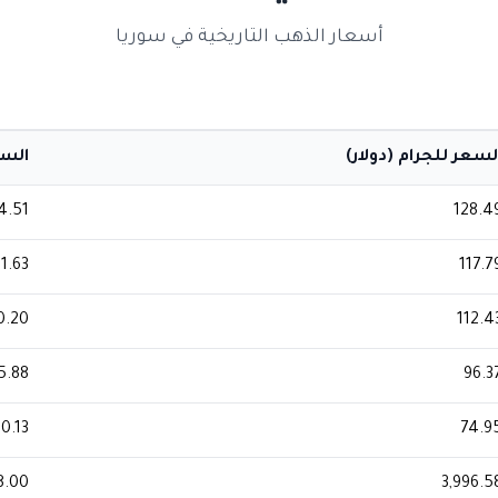
أسعار الذهب التاريخية في سوريا
لسعر للجرام (دولار)
السعر
4.51
128.4
31.63
117.7
0.20
112.4
5.88
96.3
20.13
74.9
8.00
3,996.5