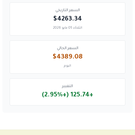
السعر التاريخي
$4263.34
الثلاثاء 05 مايو 2026
السعر الحالي
$4389.08
اليوم
التغيير
+125.74 (+2.95%)