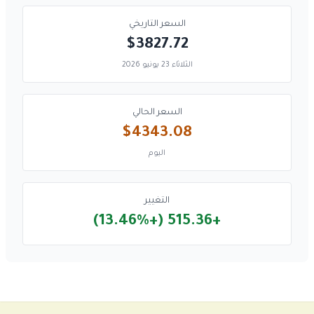
السعر التاريخي
$3827.72
الثلاثاء 23 يونيو 2026
السعر الحالي
$4343.08
اليوم
التغيير
+515.36 (+13.46%)